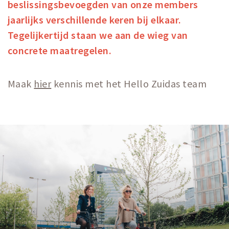
beslissingsbevoegden van onze members
Work
jaarlijks verschillende keren bij elkaar.
Education
Tegelijkertijd staan we aan de wieg van
Travel
concrete maatregelen.
Sports & leisure
Maak
hier
kennis met het Hello Zuidas team
Magazine
Columns
Interviews
Hello Zuidas Articles
About Hello Zuidas
Programme
Membership
Contact