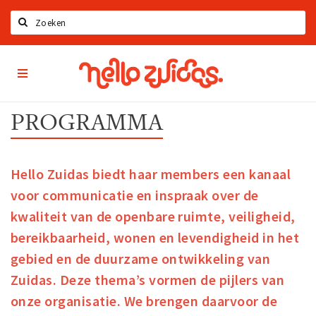
Zoeken
Hello
Home
Zuidas
App
Latest news
PROGRAMMA
Upcoming events
Zuidas Jobs
Offers & Deals
Hello Zuidas biedt haar members een kanaal
voor communicatie en inspraak over de
Restaurants
kwaliteit van de openbare ruimte, veiligheid,
Bars
bereikbaarheid, wonen en levendigheid in het
Hotels
gebied en de duurzame ontwikkeling van
Shops
Zuidas. Deze thema’s vormen de pijlers van
onze organisatie. We brengen daarvoor de
Live