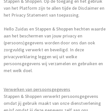
Stappen & Shoppen. Op de toegang en het gebruik
Work
van het Platform zijn te allen tijde de Disclaimer en
het Privacy Statement van toepassing.
Education
Travel
Hello Zuidas en Stappen & Shoppen hechten waarde
Sports & leisure
aan het beschermen van jouw privacy en
(persoons)gegevens worden door ons dan ook
Magazine
zorgvuldig verwerkt en beveiligd. In deze
Columns
privacyverklaring leggen wij uit welke
Interviews
persoonsgegevens wij verzamelen en gebruiken en
Hello Zuidas Articles
met welk doel.
About Hello Zuidas
Programme
Verwerken van persoonsgegevens
Stappen & Shoppen verwerkt persoonsgegevens
Membership
omdat jij gebruik maakt van onze dienstverlening
Contact
en/of omdat jij deze gegevens zelf aan ons