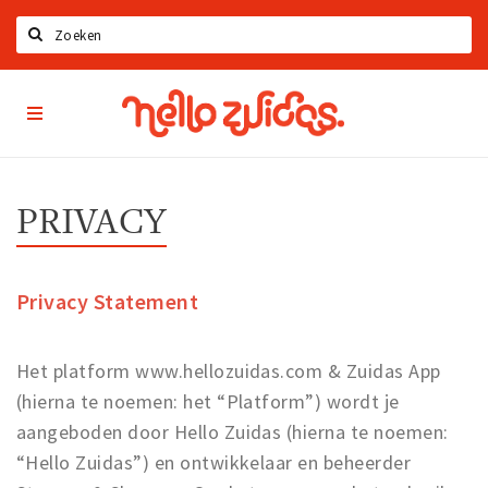
Zoeken
Hello
Home
Zuidas
App
Latest news
Upcoming events
PRIVACY
Zuidas Jobs
Offers & Deals
Privacy Statement
Restaurants
Bars
Het platform www.hellozuidas.com & Zuidas App
Hotels
(hierna te noemen: het “Platform”) wordt je
Shops
aangeboden door Hello Zuidas (hierna te noemen:
“Hello Zuidas”) en ontwikkelaar en beheerder
Live