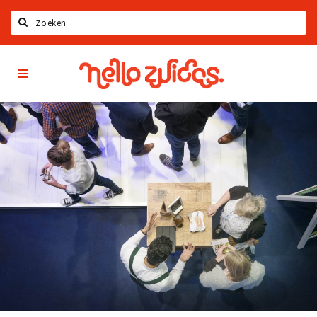
Zoeken
Hello
Home
Zuidas
App
Latest news
Upcoming events
Zuidas Jobs
Offers & Deals
Restaurants
Bars
Hotels
Shops
Live