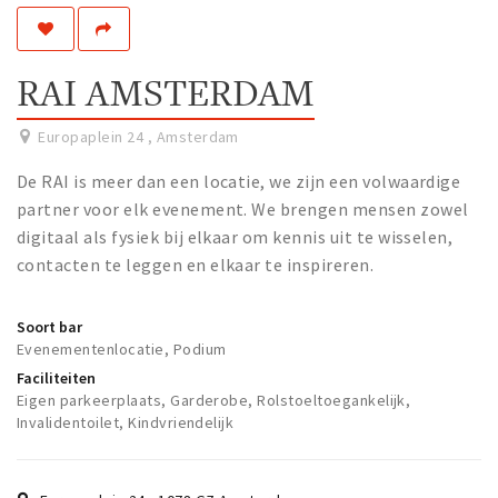
Work
Education
RAI AMSTERDAM
Travel
Sports & leisure
Europaplein 24
,
Amsterdam
De RAI is meer dan een locatie, we zijn een volwaardige
Magazine
partner voor elk evenement. We brengen mensen zowel
Columns
digitaal als fysiek bij elkaar om kennis uit te wisselen,
contacten te leggen en elkaar te inspireren.
Interviews
Hello Zuidas Articles
Soort bar
Evenementenlocatie, Podium
About Hello Zuidas
Faciliteiten
Programme
Eigen parkeerplaats, Garderobe, Rolstoeltoegankelijk,
Invalidentoilet, Kindvriendelijk
Membership
Contact