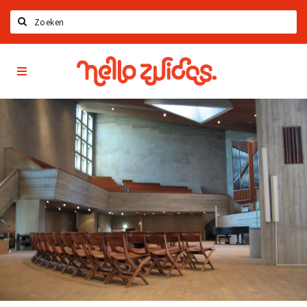
Zoeken
Hello
Home
Zuidas
App
Latest news
Upcoming events
Zuidas Jobs
Offers & Deals
Restaurants
Bars
Hotels
Shops
Live