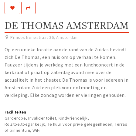
Work
Education
DE THOMAS AMSTERDAM
Travel
Sports & leisure
Prinses Irenestraat 36
,
Amsterdam
Op een unieke locatie aan de rand van de Zuidas bevindt
Magazine
zich De Thomas, een huis om op verhaal te komen.
Columns
Pauzeer tijdens je werkdag met een lunchconcert in de
kerkzaal of praat op zaterdagavond mee over de
Interviews
actualiteit in het theater. De Thomas is voor iedereen in
Hello Zuidas Articles
Amsterdam Zuid een plek voor ontmoeting en
verdieping. Elke zondag worden er vieringen gehouden.
About Hello Zuidas
Programme
Faciliteiten
Membership
Garderobe, Invalidentoilet, Kindvriendelijk,
Rolstoeltoegankelijk, Te huur voor privé gelegenheden, Terras
Contact
of binnentuin, WiFi