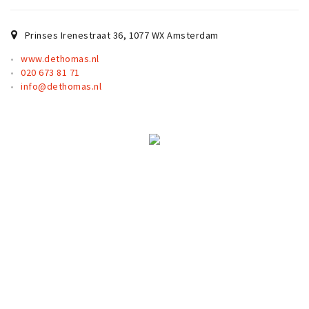
Partner Apps
Prinses Irenestraat 36
,
1077 WX
Amsterdam
Inloggen
www.dethomas.nl
020 673 81 71
info@dethomas.nl