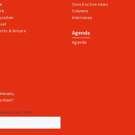
ve
Construction news
rk
Columns
ucation
Interviews
avel
orts & leisure
Agenda
Agenda
 nieuws,
terdam?