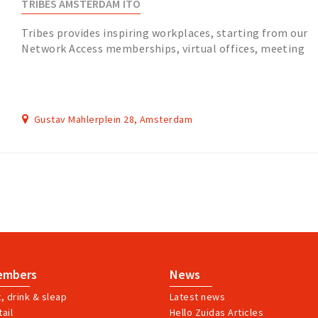
TRIBES AMSTERDAM ITO
Tribes provides inspiring workplaces, starting from our
Network Access memberships, virtual offices, meeting
rooms and flexible workplaces throughout...
Gustav Mahlerplein 28, Amsterdam
embers
News
t, drink & sleap
Latest news
ail
Hello Zuidas Articles