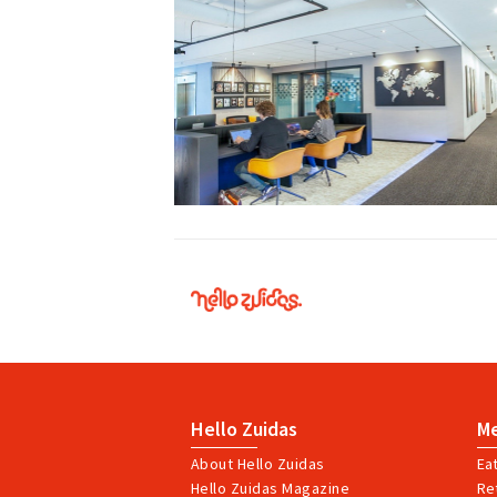
Hello
Zuidas
Hello Zuidas
M
About Hello Zuidas
Ea
Hello Zuidas Magazine
Ret