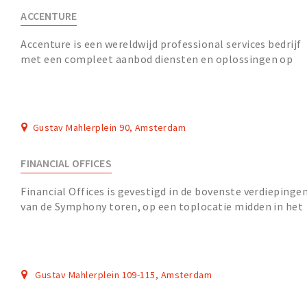
ACCENTURE
Accenture is een wereldwijd professional services bedrijf
met een compleet aanbod diensten en oplossingen op
het vlak van strategie, consultancy, digi...
Gustav Mahlerplein 90, Amsterdam
FINANCIAL OFFICES
Financial Offices is gevestigd in de bovenste verdiepinge
van de Symphony toren, op een toplocatie midden in het
financiële zakenhart van Amsterdam....
Gustav Mahlerplein 109-115, Amsterdam