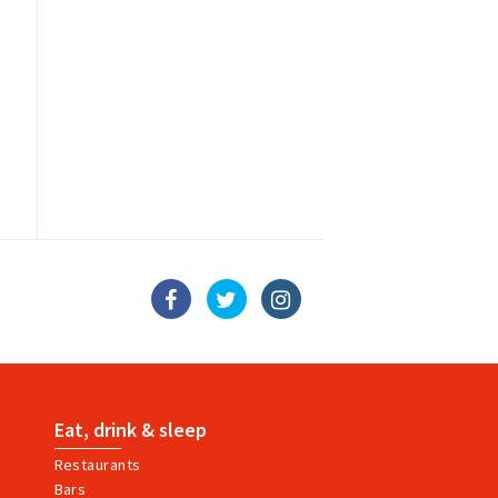
Eat, drink & sleep
Restaurants
Bars