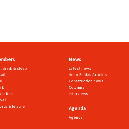
embers
News
t, drink & sleap
Latest news
ail
Hello Zuidas Articles
ve
Construction news
rk
Columns
ucation
Interviews
avel
orts & leisure
Agenda
Agenda