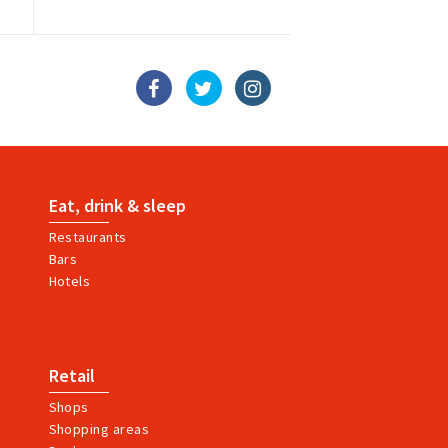
Eat, drink & sleep
Restaurants
Bars
Hotels
Retail
Shops
Shopping areas