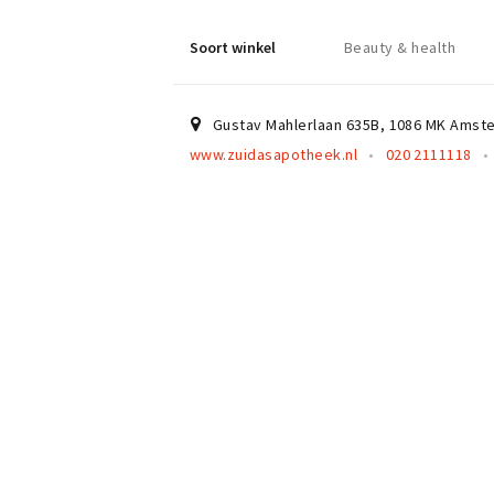
Soort winkel
Beauty & health
Gustav Mahlerlaan 635B
,
1086 MK
Amst
www.zuidasapotheek.nl
020 2111118