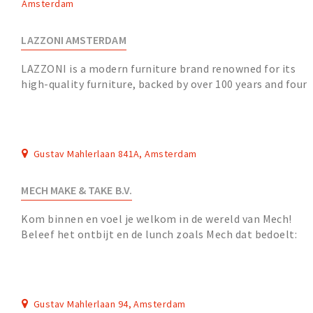
Amsterdam
LAZZONI AMSTERDAM
LAZZONI is a modern furniture brand renowned for its
high-quality furniture, backed by over 100 years and four
generations of craftsmanship. This rich...
Gustav Mahlerlaan 841A, Amsterdam
MECH MAKE & TAKE B.V.
Kom binnen en voel je welkom in de wereld van Mech!
Beleef het ontbijt en de lunch zoals Mech dat bedoelt:
een take away voor koffie en sandwiches, vo...
Gustav Mahlerlaan 94, Amsterdam