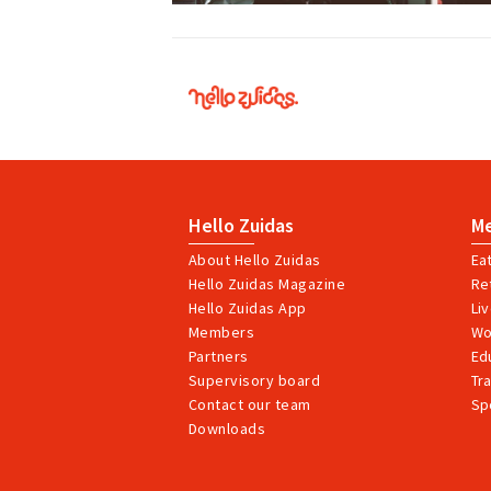
Hello
Zuidas
Hello Zuidas
M
About Hello Zuidas
Ea
Hello Zuidas Magazine
Ret
Hello Zuidas App
Li
Members
Wo
Partners
Ed
Supervisory board
Tr
Contact our team
Sp
Downloads