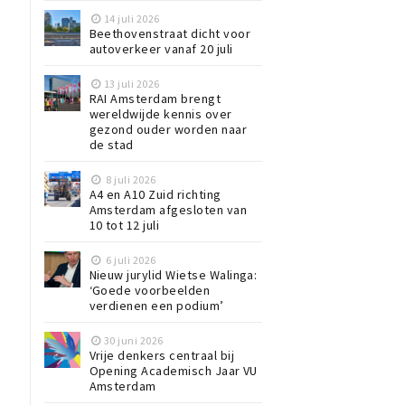
14 juli 2026
Beethovenstraat dicht voor
autoverkeer vanaf 20 juli
13 juli 2026
RAI Amsterdam brengt
wereldwijde kennis over
gezond ouder worden naar
de stad
8 juli 2026
A4 en A10 Zuid richting
Amsterdam afgesloten van
10 tot 12 juli
6 juli 2026
Nieuw jurylid Wietse Walinga:
‘Goede voorbeelden
verdienen een podium’
30 juni 2026
Vrije denkers centraal bij
Opening Academisch Jaar VU
Amsterdam