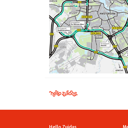
Hello
Zuidas
Hello Zuidas
M