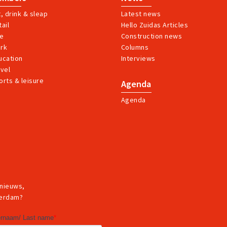
t, drink & sleap
Latest news
ail
Hello Zuidas Articles
ve
Construction news
rk
Columns
ucation
Interviews
avel
orts & leisure
Agenda
Agenda
 nieuws,
terdam?