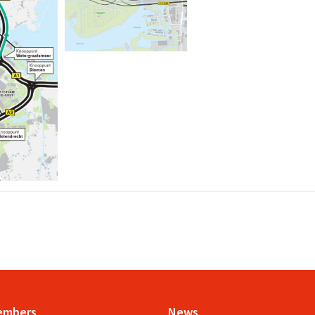
embers
News