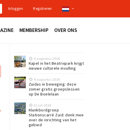
Inloggen
Registreren
AZINE
MEMBERSHIP
OVER ONS
6 augustus 2026
Kapel in het Beatrixpark krijgt
nieuwe culturele invulling
4 augustus 2026
Zuidas in beweging: deze
zomer gratis groepslessen
op De Boelelaan
22 juli 2026
Klankbordgroep
Stationscarré Zuid: denk mee
over de inrichting van het
gebied