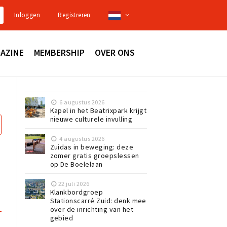
Inloggen
Registreren
AZINE
MEMBERSHIP
OVER ONS
6 augustus 2026
Kapel in het Beatrixpark krijgt
nieuwe culturele invulling
4 augustus 2026
Zuidas in beweging: deze
zomer gratis groepslessen
op De Boelelaan
22 juli 2026
Klankbordgroep
Stationscarré Zuid: denk mee
over de inrichting van het
gebied