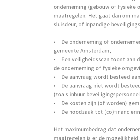
onderneming (gebouw of fysieke 
maatregelen. Het gaat dan om maat
sluisdeur, of inpandige beveiligin
•
    De 
onderneming of ondernemersv
gemeente Amsterdam;
•
Een veiligheidsscan toont aan d
de onderneming of fysieke omgevi
•
De aanvraag wordt besteed aan
•
De aanvraag niet wordt besteed
(zoals inhuur beveiligingspersoneel
•
De kosten zijn (of worden) gemaa
•
De noodzaak tot (co)financieri
Het maximumbedrag dat ondernemer
maatregelen is er de mogelijkheid 