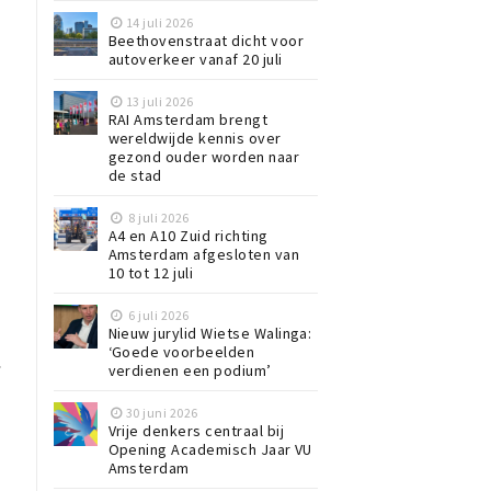
14 juli 2026
Beethovenstraat dicht voor
.
autoverkeer vanaf 20 juli
13 juli 2026
RAI Amsterdam brengt
wereldwijde kennis over
gezond ouder worden naar
de stad
8 juli 2026
A4 en A10 Zuid richting
Amsterdam afgesloten van
10 tot 12 juli
6 juli 2026
Nieuw jurylid Wietse Walinga:
‘Goede voorbeelden
.
verdienen een podium’
30 juni 2026
Vrije denkers centraal bij
Opening Academisch Jaar VU
Amsterdam