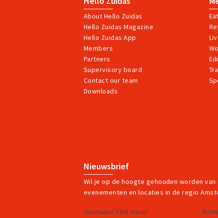
Hello Zuidas
M
About Hello Zuidas
Ea
Hello Zuidas Magazine
Ret
Hello Zuidas App
Li
Members
Wo
Partners
Ed
Supervisory board
Tr
Contact our team
Sp
Downloads
Nieuwsbrief
Wil je op de hoogte gehouden worden van
evenementen en locaties in de regio Ams