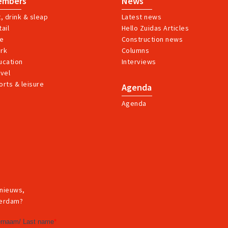
embers
News
t, drink & sleap
Latest news
ail
Hello Zuidas Articles
ve
Construction news
rk
Columns
ucation
Interviews
avel
orts & leisure
Agenda
Agenda
 nieuws,
terdam?