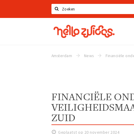
Zoeken
Hello
Zuidas
Amsterdam
News
FINANCIËLE ON
VEILIGHEIDSMA
ZUID
Geplaatst op 20 november 2024